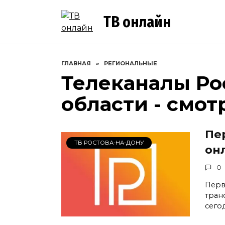
Перейти
к
ТВ онлайн
содержанию
ГЛАВНАЯ
»
РЕГИОНАЛЬНЫЕ
Телеканалы Ро
области - смот
Пе
ТВ РОСТОВА-НА-ДОНУ
он
0
Перв
тран
сего