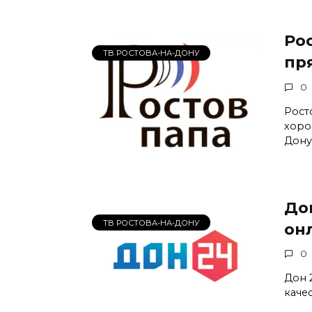
Ро
ТВ РОСТОВА-НА-ДОНУ
пр
0
Рост
хоро
Дону
До
ТВ РОСТОВА-НА-ДОНУ
он
0
Дон 
каче