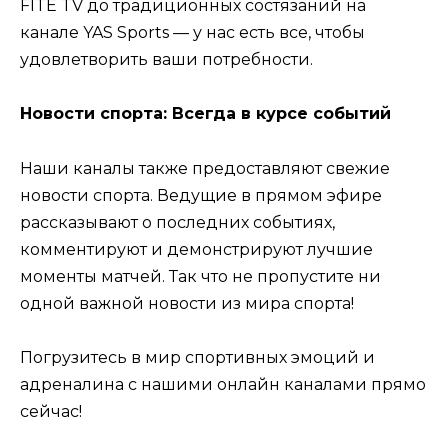
FITE TV до традиционных состязаний на
канале YAS Sports — у нас есть все, чтобы
удовлетворить ваши потребности.
Новости спорта: Всегда в курсе событий
Наши каналы также предоставляют свежие
новости спорта. Ведущие в прямом эфире
рассказывают о последних событиях,
комментируют и демонстрируют лучшие
моменты матчей. Так что не пропустите ни
одной важной новости из мира спорта!
Погрузитесь в мир спортивных эмоций и
адреналина с нашими онлайн каналами прямо
сейчас!