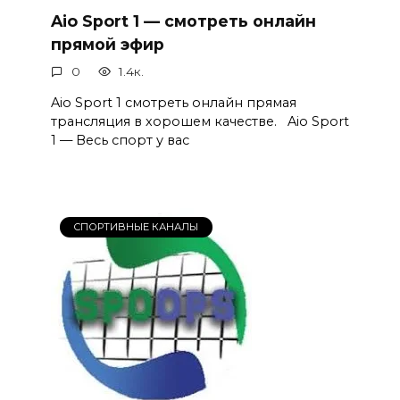
Aio Sport 1 — смотреть онлайн
прямой эфир
0
1.4к.
Aio Sport 1 смотреть онлайн прямая
трансляция в хорошем качестве. Aio Sport
1 — Весь спорт у вас
СПОРТИВНЫЕ КАНАЛЫ