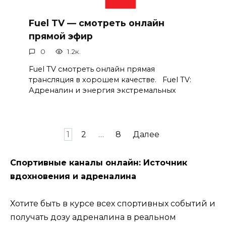
Fuel TV — смотреть онлайн
прямой эфир
0
1.2к.
Fuel TV смотреть онлайн прямая
трансляция в хорошем качестве. Fuel TV:
Адреналин и энергия экстремальных
Пагинация
1
2
…
8
Далее
записей
Спортивные каналы онлайн: Источник
вдохновения и адреналина
Хотите быть в курсе всех спортивных событий и
получать дозу адреналина в реальном