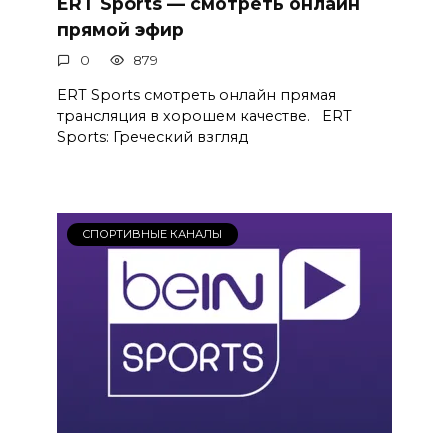
ERT Sports — смотреть онлайн
прямой эфир
0
879
ERT Sports смотреть онлайн прямая
трансляция в хорошем качестве. ERT
Sports: Греческий взгляд
СПОРТИВНЫЕ КАНАЛЫ