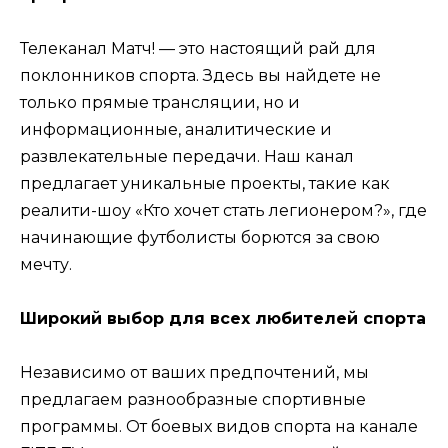
Телеканал Матч! — это настоящий рай для
поклонников спорта. Здесь вы найдете не
только прямые трансляции, но и
информационные, аналитические и
развлекательные передачи. Наш канал
предлагает уникальные проекты, такие как
реалити-шоу «Кто хочет стать легионером?», где
начинающие футболисты борются за свою
мечту.
Широкий выбор для всех любителей спорта
Независимо от ваших предпочтений, мы
предлагаем разнообразные спортивные
программы. От боевых видов спорта на канале