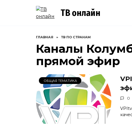
Перейти
к
ТВ онлайн
содержанию
ГЛАВНАЯ
»
ТВ ПО СТРАНАМ
Каналы Колумб
прямой эфир
VP
ОБЩАЯ ТЕМАТИКА
эф
0
VPIt
каче