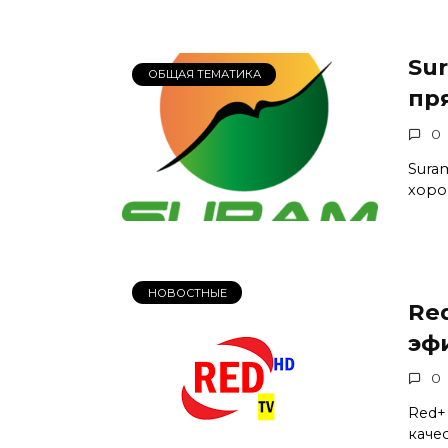
Su
ОБЩАЯ ТЕМАТИКА
пр
0
Sura
хоро
НОВОСТНЫЕ
Re
эф
0
Red+
каче