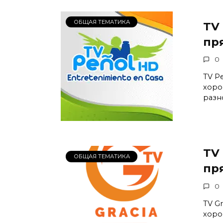
ОБЩАЯ ТЕМАТИКА
TV
пр
0
TV P
хоро
разн
TV
ОБЩАЯ ТЕМАТИКА
пр
0
TV G
хоро