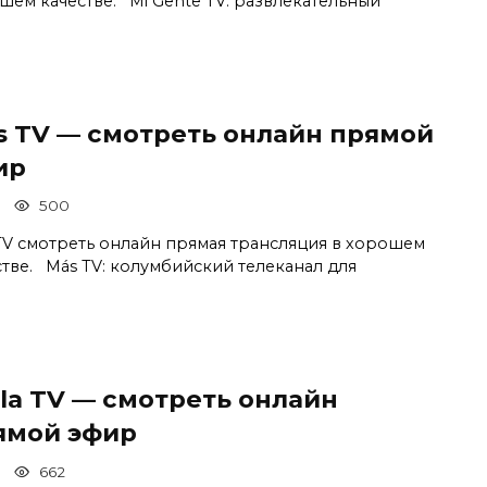
шем качестве. Mi Gente TV: развлекательный
s TV — смотреть онлайн прямой
ир
500
TV смотреть онлайн прямая трансляция в хорошем
стве. Más TV: колумбийский телеканал для
la TV — смотреть онлайн
ямой эфир
662