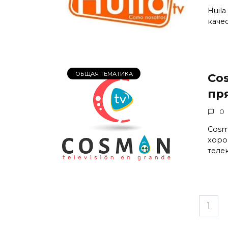
Huil
каче
ОБЩАЯ ТЕМАТИКА
Co
пр
0
Cosm
хоро
теле
Пагинация
1
записей