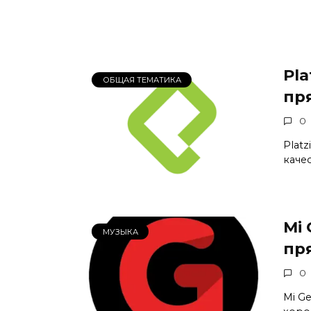
Pla
ОБЩАЯ ТЕМАТИКА
пр
0
Plat
качес
Mi
МУЗЫКА
пр
0
Mi G