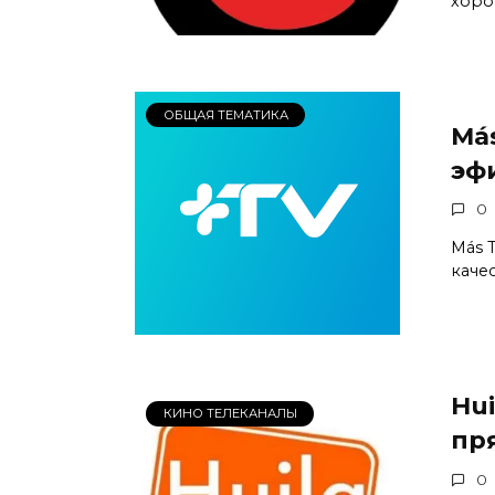
хоро
ОБЩАЯ ТЕМАТИКА
Má
эф
0
Más 
каче
Hui
КИНО ТЕЛЕКАНАЛЫ
пр
0