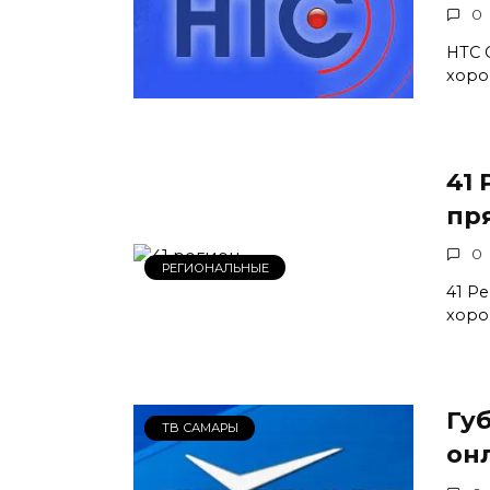
0
НТС 
хоро
41
пр
0
РЕГИОНАЛЬНЫЕ
41 Р
хоро
Гу
ТВ САМАРЫ
он