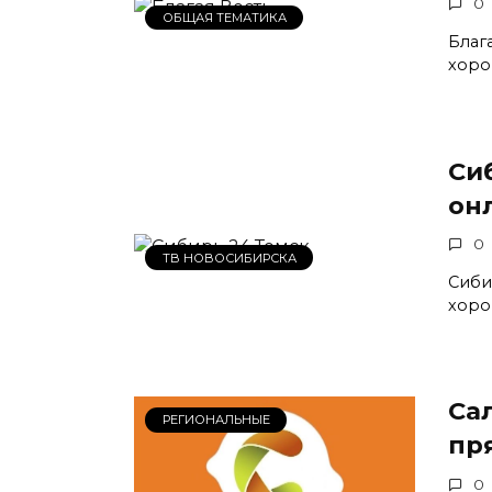
0
ОБЩАЯ ТЕМАТИКА
Благ
хоро
Си
он
0
ТВ НОВОСИБИРСКА
Сиби
хоро
Са
РЕГИОНАЛЬНЫЕ
пр
0