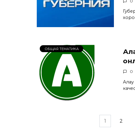
0
Губе
хоро
ОБЩАЯ ТЕМАТИКА
Ал
он
0
Алау
каче
Пагинация
1
2
записей