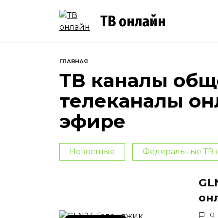
Перейти
к
ТВ онлайн
содержанию
ГЛАВНАЯ
ТВ каналы общ
телеканалы он
эфире
Новостные
Федеральные ТВ 
GL
он
0