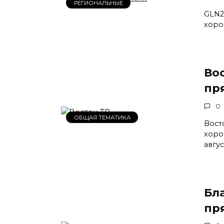
РЕГИОНАЛЬНЫЕ
GLN2
хоро
Во
пр
0
ОБЩАЯ ТЕМАТИКА
Вост
хоро
авгус
Бл
пр