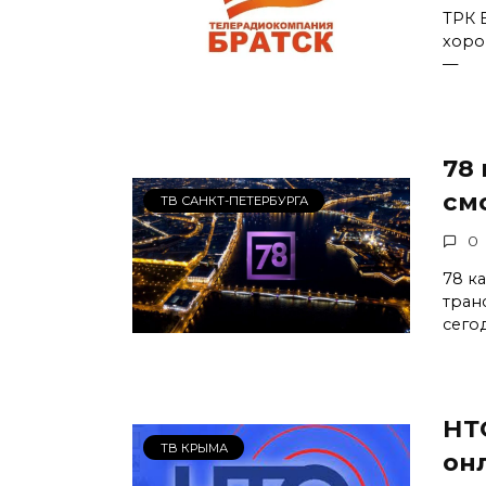
ТРК 
хоро
—
78
см
ТВ САНКТ-ПЕТЕРБУРГА
0
78 к
тран
сего
НТ
ТВ КРЫМА
он