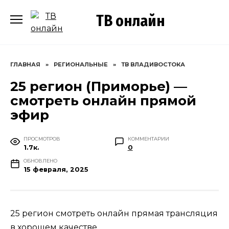
Перейти
ТВ онлайн
к
содержанию
ГЛАВНАЯ
»
РЕГИОНАЛЬНЫЕ
»
ТВ ВЛАДИВОСТОКА
25 регион (Приморье) —
смотреть онлайн прямой
эфир
ПРОСМОТРОВ
КОММЕНТАРИИ
1.7к.
0
ОБНОВЛЕНО
15 февраля, 2025
25 регион смотреть онлайн прямая трансляция
в хорошем качестве.