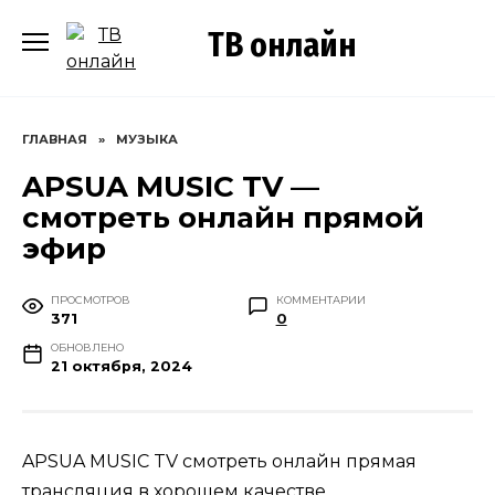
Перейти
ТВ онлайн
к
содержанию
ГЛАВНАЯ
»
МУЗЫКА
APSUA MUSIC TV —
смотреть онлайн прямой
эфир
ПРОСМОТРОВ
КОММЕНТАРИИ
371
0
ОБНОВЛЕНО
21 октября, 2024
APSUA MUSIC TV смотреть онлайн прямая
трансляция в хорошем качестве.