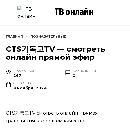
Перейти
ТВ онлайн
к
содержанию
ГЛАВНАЯ
»
ПОЗНАВАТЕЛЬНЫЕ
CTS기독교TV — смотреть
онлайн прямой эфир
ПРОСМОТРОВ
КОММЕНТАРИИ
267
0
ОБНОВЛЕНО
9 ноября, 2024
CTS기독교TV смотреть онлайн прямая
трансляция в хорошем качестве.