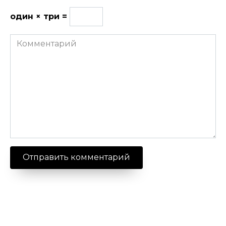
один × три =
Комментарий