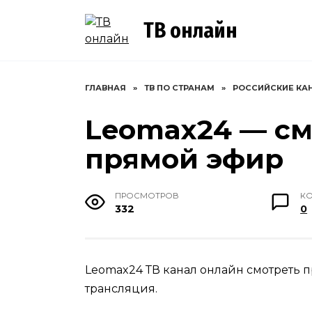
Перейти
к
ТВ онлайн
содержанию
ГЛАВНАЯ
»
ТВ ПО СТРАНАМ
»
РОССИЙСКИЕ КА
Leomax24 — см
прямой эфир
ПРОСМОТРОВ
К
332
0
Leomax24 ТВ канал онлайн смотреть п
трансляция.