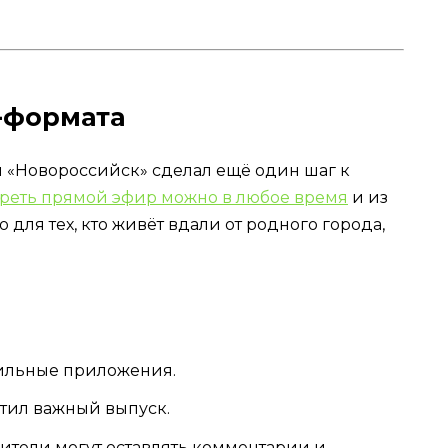
-формата
л «Новороссийск» сделал ещё один шаг к
реть прямой эфир можно в любое время
и из
 для тех, кто живёт вдали от родного города,
бильные приложения.
стил важный выпуск.
ители могут оставлять комментарии и