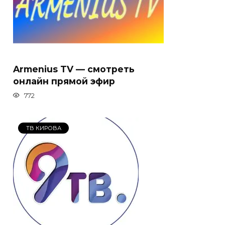
Armenius TV — смотреть
онлайн прямой эфир
772
ТВ КИРОВА