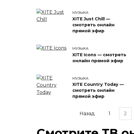
МУЗЫКА
XITE Just Chill —
смотреть онлайн
прямой эфир
МУЗЫКА
XITE Icons — смотреть
онлайн прямой эфир
МУЗЫКА
XITE Country Today —
смотреть онлайн
прямой эфир
Пагинация
Назад
1
2
записей
Смотрите ТВ о