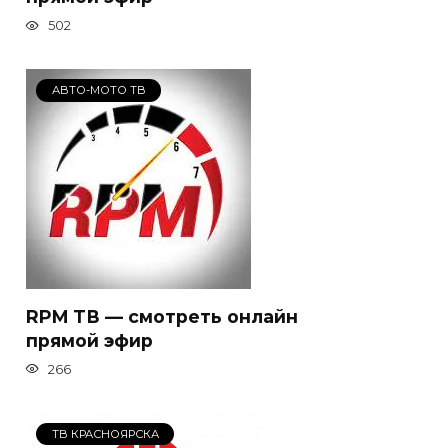
502
АВТО-МОТО ТВ
RPM ТВ — смотреть онлайн
прямой эфир
266
ТВ КРАСНОЯРСКА