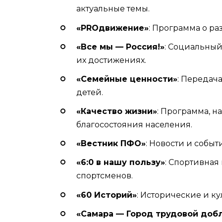
актуальные темы.
«PROдвижение»
: Программа о ра
«Все мы — Россия!»
: Социальный
их достижениях.
«Семейные ценности»
: Передач
детей.
«Качество жизни»
: Программа, 
благосостояния населения.
«Вестник ПФО»
: Новости и собы
«6:0 в нашу пользу»
: Спортивная
спортсменов.
«60 Историй»
: Исторические и ку
«Самара — Город трудовой доб