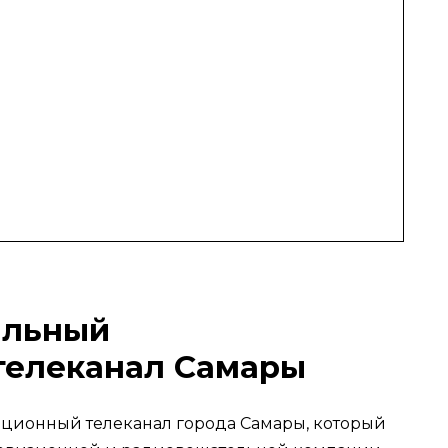
альный
телеканал Самары
ионный телеканал города Самары, который