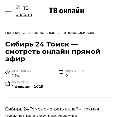
Перейти
ТВ онлайн
к
содержанию
ГЛАВНАЯ
»
РЕГИОНАЛЬНЫЕ
»
ТВ НОВОСИБИРСКА
Сибирь 24 Томск —
смотреть онлайн прямой
эфир
ПРОСМОТРОВ
КОММЕНТАРИИ
1.5к.
0
ОБНОВЛЕНО
1 февраля, 2025
Сибирь 24 Томск смотреть онлайн прямая
трансляция в хорошем качестве.