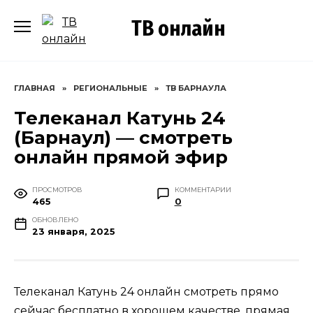
Перейти
ТВ онлайн
к
содержанию
ГЛАВНАЯ
»
РЕГИОНАЛЬНЫЕ
»
ТВ БАРНАУЛА
Телеканал Катунь 24
(Барнаул) — смотреть
онлайн прямой эфир
ПРОСМОТРОВ
КОММЕНТАРИИ
465
0
ОБНОВЛЕНО
23 января, 2025
Телеканал Катунь 24 онлайн смотреть прямо
сейчас бесплатно в хорошем качестве, прямая