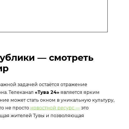
публики — смотреть
ир
ажной задачей остаётся отражение
на. Телеканал
«Тува 24»
является ярким
ние может стать окном в уникальную культуру,
то не просто
новостной ресурс —
это
щая жителей Тувы и позволяющая