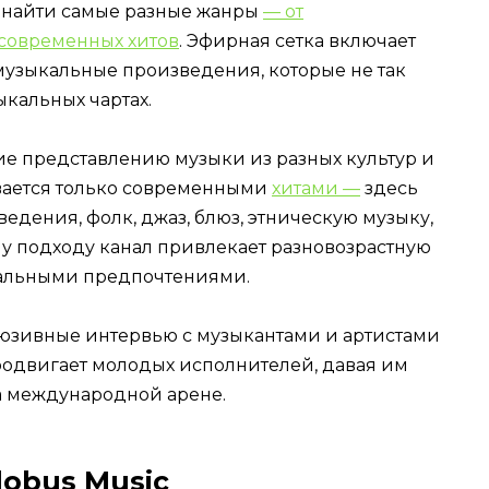
 найти самые разные жанры
— от
современных хитов
. Эфирная сетка включает
музыкальные произведения, которые не так
ыкальных чартах.
е представлению музыки из разных культур и
ивается только современными
хитами —
здесь
дения, фолк, джаз, блюз, этническую музыку,
му подходу канал привлекает разновозрастную
альными предпочтениями.
люзивные интервью с музыкантами и артистами
продвигает молодых исполнителей, давая им
на международной арене.
obus Music